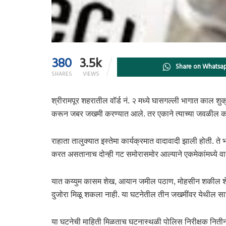
380
3.5k
Share on Whatsa
SHARES
VIEWS
श्रीरामपूर शहरातील वॉर्ड नं. २ मध्ये घासगल्ली भागात काल शु
करून जबर जखमी करण्यात आले. तर एकाने त्याच्या जवळील कट
राहाता तालुक्यात इस्तेमा कार्यक्रमात वादावादी झाली होती. ते
करत असतानाच दोन्ही गट समोरासमोर आल्याने एकमेकांमध्ये वाद
यात कय्युम कासम शेख, आयान जमील पठाण, मोहसीन शकील शेख 
दुजोरा मिळू शकला नाही. या घटनेतील तीन जखमींवर येथील स
या घटनेची माहिती मिळताच घटनास्थळी पोलिस निरीक्षक नित