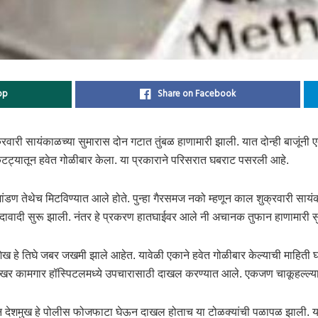
pp
Share on Facebook
क्रवारी सायंकाळच्या सुमारास दोन गटात तुंबळ हाणामारी झाली. यात दोन्ही बाजूंनी
ट्यातून हवेत गोळीबार केला. या प्रकाराने परिसरात घबराट पसरली आहे.
 भांडण तेथेच मिटविण्यात आले होते. पुन्हा गैरसमज नको म्हणून काल शुक्रवारी साय
ावादी सुरू झाली. नंतर हे प्रकरण हातघाईवर आले नी अचानक तुफान हाणामारी सुर
हे तिघे जबर जखमी झाले आहेत. यावेळी एकाने हवेत गोळीबार केल्याची माहिती 
ाखर कामगार हॉस्पिटलमध्ये उपचारासाठी दाखल करण्यात आले. एकजण चाकूहल्ल्य
ीन देशमुख हे पोलीस फोजफाटा घेऊन दाखल होताच या टोळक्यांची पळापळ झाली.