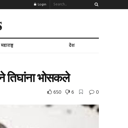
Login
s
महाराष्ट्र
देश
ूने तिघांना भोसकले
650
6
0