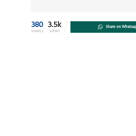
380
3.5k
Share on Whatsa
SHARES
VIEWS
काँग्रेसचे जिल्हाध्यक्ष सचिन गुजर यांचे आज सकाळी अपहरण क
कारण आद्याप समजू शकले नाही. काही हिंदुत्ववादी व्यक्तींनी हे
आहेत.
अपहरणाची घटना सीसीटीव्हीत चित्रित झाली आहे.सचिन गुजर नेहमी
जबरदस्तीने कारमध्ये बसविले. त्यांना मारहाण करण्यात आली. त